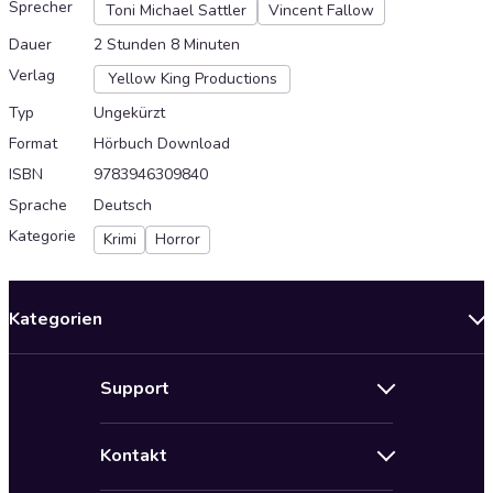
Sprecher
Toni Michael Sattler
Vincent Fallow
Dauer
2 Stunden 8 Minuten
Verlag
Yellow King Productions
Typ
Ungekürzt
Format
Hörbuch Download
ISBN
9783946309840
Sprache
Deutsch
Kategorie
Krimi
Horror
Kategorien
Neuerscheinungen
Support
Angebote
Hilfe
Bestseller Audiobooks
Kontakt
Audioteka Nutzungsbedingungen
Bildung und Wissen