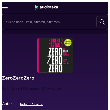
ZeroZeroZero
Spieldauer
16 Stunden 12 Minuten
Autor
Roberto Saviano