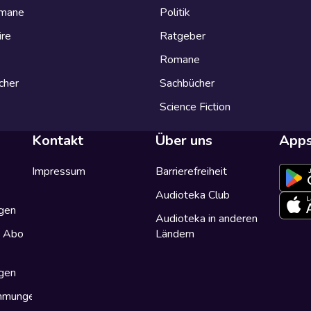
omane
Politik
ire
Ratgeber
Romane
cher
Sachbücher
Science Fiction
Kontakt
Über uns
App
Impressum
Barrierefreiheit
Audioteka Club
gen
Audioteka in anderen
a Abo
Ländern
gen
immungen