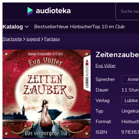
Bestseller
Neue Hörbücher
Top 10 im Club
Katalog
Startseite
Jugend
Fantasy
Zeitenzaube
Eva Völler
Sprecher
Annin
Dauer
11 Stun
Verlag
Lübbe
Typ
Ungekür
Format
Hörbuc
ISBN
97838