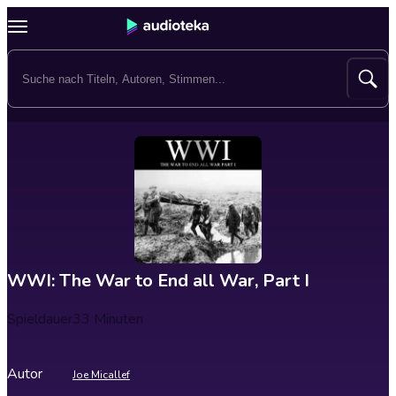
WWI: The War to End all War, Part I
Spieldauer
33 Minuten
Autor
Joe Micallef