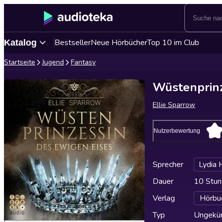
Bestseller
Neue Hörbücher
Top 10 im Club
Katalog
Startseite
Jugend
Fantasy
Wüstenprinz
Ellie Sparrow
Nutzerbewertung
Sprecher
Lydia 
Dauer
10 Stun
Verlag
Hörbu
Typ
Ungekür