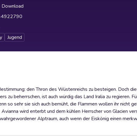
h Download
44922790
h
y
Jugend
 Bestimmung: den Thron des Wüstenreichs zu besteigen. Doch dies
rs zu beherrschen, ist auch würdig das Land Iralia zu regieren. F
nn so sehr sie sich auch bemüht, die Flammen wollen ihr nicht geh
. Avianna wird enterbt und dem kühlen Herrscher von Glacien ve
ein wahrgewordener Alptraum, auch wenn der Eiskönig einen merk