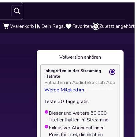
Warenkorb
Dein Regal
Favoriten
Zuletzt angehört
Vollversion anhören
Inbegriffen in der Streaming
Flatrate
Enthalten im Audioteka Club Abo
Werde Mitglied im
Teste 30 Tage gratis
Dieser und weitere 80.000
Titel enthalten im Streaming
Exklusiver Abonnent:innen
Preis für Titel, die nicht im