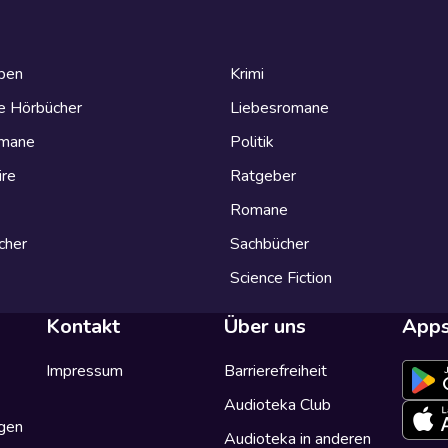
eben
Krimi
e Hörbücher
Liebesromane
omane
Politik
ire
Ratgeber
Romane
cher
Sachbücher
Science Fiction
Kontakt
Über uns
App
Impressum
Barrierefreiheit
Audioteka Club
gen
Audioteka in anderen