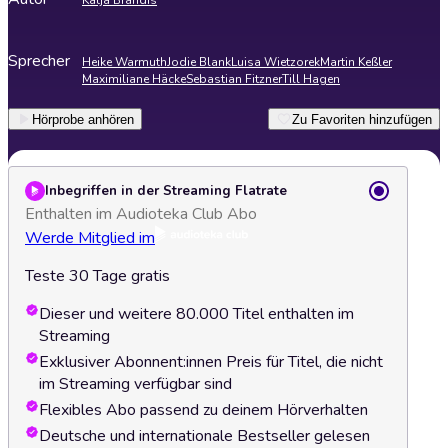
Katja Brandis
Sprecher
Heike Warmuth
Jodie Blank
Luisa Wietzorek
Martin Keßler
Maximiliane Häcke
Sebastian Fitzner
Till Hagen
Hörprobe anhören
Zu Favoriten hinzufügen
Inbegriffen in der Streaming Flatrate
Enthalten im Audioteka Club Abo
Werde Mitglied im
Teste 30 Tage gratis
Dieser und weitere 80.000 Titel enthalten im
Streaming
Exklusiver Abonnent:innen Preis für Titel, die nicht
im Streaming verfügbar sind
Flexibles Abo passend zu deinem Hörverhalten
Deutsche und internationale Bestseller gelesen