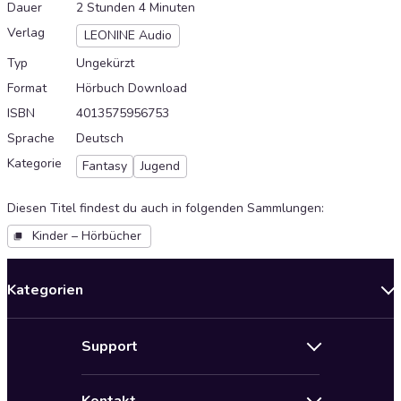
Dauer
2 Stunden 4 Minuten
Verlag
LEONINE Audio
Typ
Ungekürzt
Format
Hörbuch Download
ISBN
4013575956753
Sprache
Deutsch
Kategorie
Fantasy
Jugend
Diesen Titel findest du auch in folgenden Sammlungen
:
Kinder – Hörbücher
Kategorien
Neuerscheinungen
Support
Angebote
Hilfe
Bestseller Audiobooks