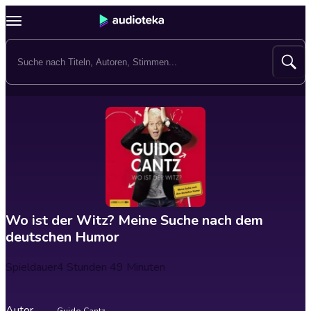
Wo ist der Witz? Meine Suche nach dem
deutschen Humor
Spieldauer
4 Stunden 49 Minuten
Autor