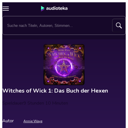
Witches of Wick 1: Das Buch der Hexen
Spieldauer
9 Stunden 10 Minuten
Autor
Annie Waye