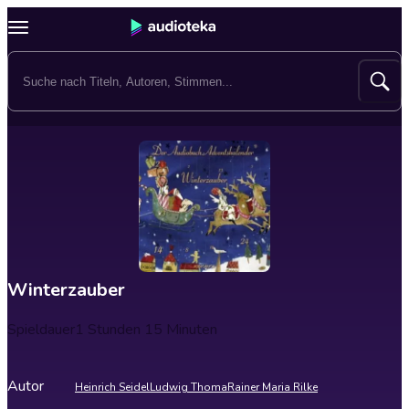
Winterzauber
Spieldauer
1 Stunden 15 Minuten
Autor
Heinrich Seidel
Ludwig Thoma
Rainer Maria Rilke