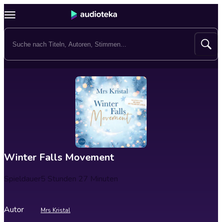
Winter Falls Movement
Spieldauer
5 Stunden 27 Minuten
Autor
Mrs Kristal