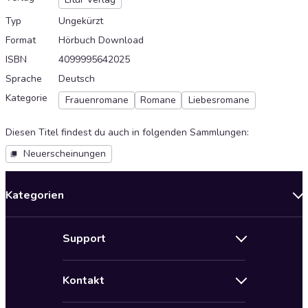
Typ
Ungekürzt
Format
Hörbuch Download
ISBN
4099995642025
Sprache
Deutsch
Kategorie
Frauenromane
Romane
Liebesromane
Diesen Titel findest du auch in folgenden Sammlungen
:
Neuerscheinungen
Kategorien
Neuerscheinungen
Support
Angebote
Hilfe
Bestseller Audiobooks
Kontakt
Audioteka Nutzungsbedingungen
Bildung und Wissen