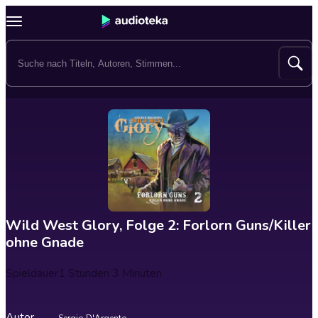
Wild West Glory, Folge 2: Forlorn Guns/Killer
ohne Gnade
Spieldauer
1 Stunden 3 Minuten
Autor