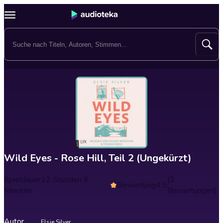
Wild Eyes - Rose Hill, Teil 2 (Ungekürzt)
Spieldauer
12 Stunden 6
(2
Bewertung
4.5
Minuten
Bewertungen)
Autor
Elsie Silver