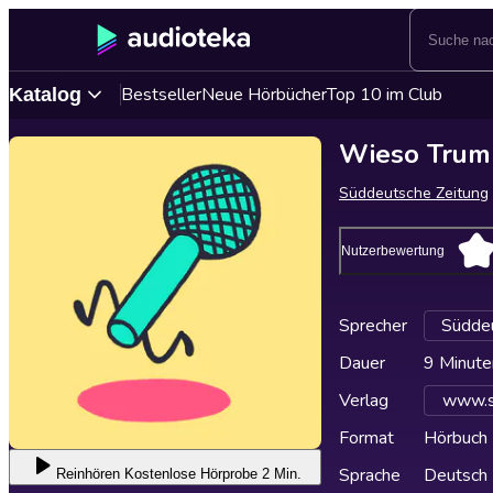
Bestseller
Neue Hörbücher
Top 10 im Club
Katalog
Wieso Trump
Süddeutsche Zeitung
Nutzerbewertung
Sprecher
Süddeu
Dauer
9 Minute
Verlag
www.s
Format
Hörbuch
Sprache
Deutsch
Reinhören
Kostenlose Hörprobe 2 Min.