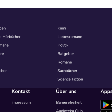
eben
Krimi
e Hörbücher
Liebesromane
omane
Politik
ire
Ratgeber
Romane
cher
Sachbücher
Science Fiction
Kontakt
Über uns
App
Impressum
Barrierefreiheit
Audioteka Club