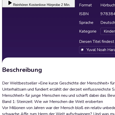
Format
Hörbuc
Reinhören
Kostenlose Hörprobe 2 Min.
ISBN
97838
Sprache
Deutsc
Kategorie
Kinder
Diesen Titel findes
Yuval Noah Hara
Beschreibung
Der Weltbestseller »Eine kurze Geschichte der Menschheit« für
Unterhaltsam und fundiert erzählt der derzeit einflussreichste 
Menschheit« für junge Menschen neu und schärft dabei das Bew
Band 1: Steinzeit: Wie wir Menschen die Welt eroberten
Vor Millionen von Jahren war der Mensch bloß ein relativ unbede
schwache Affe zum Herrn der Welt aufschwingen? Und was musst