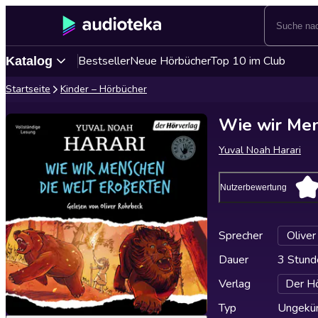
Bestseller
Neue Hörbücher
Top 10 im Club
Katalog
Startseite
Kinder – Hörbücher
Wie wir Men
Yuval Noah Harari
Nutzerbewertung
Sprecher
Oliver
Dauer
3 Stund
Verlag
Der Hö
Typ
Ungekür