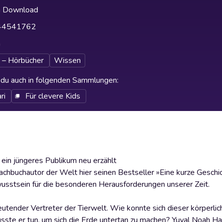
h Download
44541762
h
 – Hörbücher
Wissen
t du auch in folgenden Sammlungen
:
ri
Für clevere Kids
 ein jüngeres Publikum neu erzählt
Sachbuchautor der Welt hier seinen Bestseller »Eine kurze Geschi
usstsein für die besonderen Herausforderungen unserer Zeit.
utender Vertreter der Tierwelt. Wie konnte sich dieser körperlich
e er tun, um sich die Erde untertan zu machen? Yuval Noah Hara