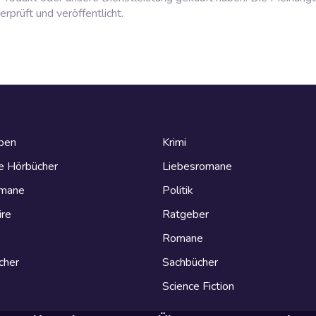
prüft und veröffentlicht.
eben
Krimi
e Hörbücher
Liebesromane
omane
Politik
ire
Ratgeber
Romane
cher
Sachbücher
Science Fiction