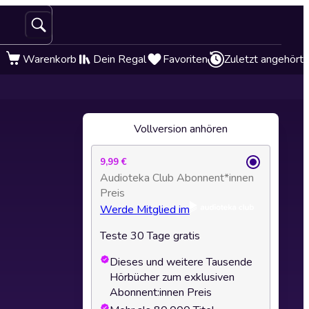
Warenkorb
Dein Regal
Favoriten
Zuletzt angehört
Vollversion anhören
9,99 €
Audioteka Club Abonnent*innen
Preis
Werde Mitglied im
Teste 30 Tage gratis
Dieses und weitere Tausende
Hörbücher zum exklusiven
Abonnent:innen Preis