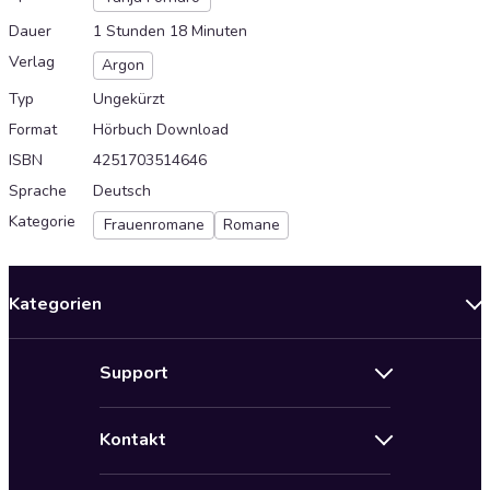
Dauer
1 Stunden 18 Minuten
Verlag
Argon
Typ
Ungekürzt
Format
Hörbuch Download
ISBN
4251703514646
Sprache
Deutsch
Kategorie
Frauenromane
Romane
Kategorien
Neuerscheinungen
Support
Angebote
Hilfe
Bestseller Audiobooks
Kontakt
Audioteka Nutzungsbedingungen
Bildung und Wissen
Impressum