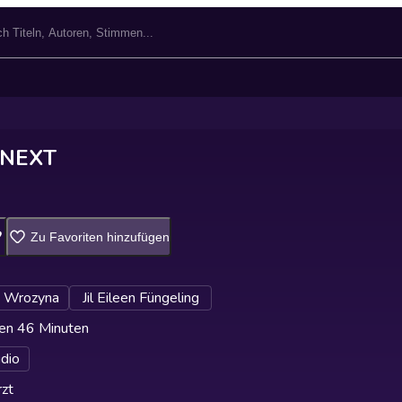
 NEXT
Zu Favoriten hinzufügen
n Wrozyna
Jil Eileen Füngeling
en 46 Minuten
udio
zt