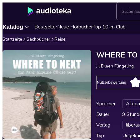
Bestseller
Neue Hörbücher
Top 10 im Club
Katalog
Startseite
Sachbücher
Reise
WHERE TO
Jil Eileen Füngeling
Nutzerbewertung
Sprecher
Ailee
Dauer
9 Stund
Verlag
libera
Typ
Ungekür