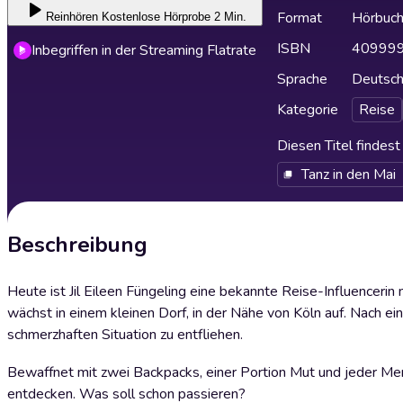
Format
Hörbuc
Reinhören
Kostenlose Hörprobe 2 Min.
ISBN
40999
Inbegriffen in der Streaming Flatrate
Sprache
Deutsc
Kategorie
Reise
Diesen Titel findes
Tanz in den Mai
Beschreibung
Heute ist Jil Eileen Füngeling eine bekannte Reise-Influenceri
wächst in einem kleinen Dorf, in der Nähe von Köln auf. Nach eini
schmerzhaften Situation zu entfliehen.
Bewaffnet mit zwei Backpacks, einer Portion Mut und jeder Meng
entdecken. Was soll schon passieren?