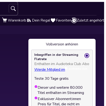
Warenkorb
Dein Regal
Favoriten
Zuletzt angehört
Vollversion anhören
Inbegriffen in der Streaming
Flatrate
Enthalten im Audioteka Club Abo
Werde Mitglied im
Teste 30 Tage gratis
Dieser und weitere 80.000
Titel enthalten im Streaming
Exklusiver Abonnent:innen
Preis für Titel, die nicht im