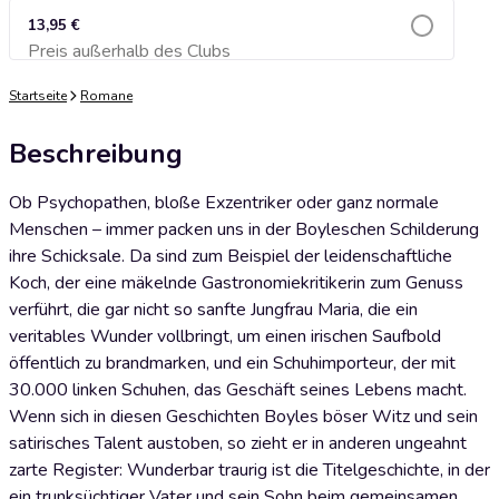
13,95 €
Preis außerhalb des Clubs
Zum Warenkorb hinzufügen
Startseite
Romane
Beschreibung
Ob Psychopathen, bloße Exzentriker oder ganz normale
Menschen – immer packen uns in der Boyleschen Schilderung
ihre Schicksale. Da sind zum Beispiel der leidenschaftliche
Koch, der eine mäkelnde Gastronomiekritikerin zum Genuss
verführt, die gar nicht so sanfte Jungfrau Maria, die ein
veritables Wunder vollbringt, um einen irischen Saufbold
öffentlich zu brandmarken, und ein Schuhimporteur, der mit
30.000 linken Schuhen, das Geschäft seines Lebens macht.
Wenn sich in diesen Geschichten Boyles böser Witz und sein
satirisches Talent austoben, so zieht er in anderen ungeahnt
zarte Register: Wunderbar traurig ist die Titelgeschichte, in der
ein trunksüchtiger Vater und sein Sohn beim gemeinsamen