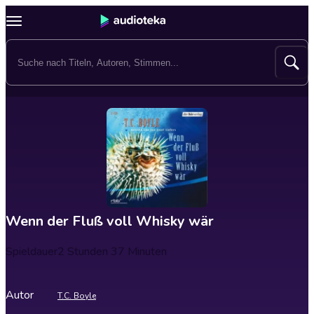
Wenn der Fluß voll Whisky wär
Spieldauer
2 Stunden 37 Minuten
Autor
T.C. Boyle