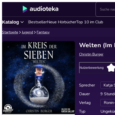
Bestseller
Neue Hörbücher
Top 10 im Club
Katalog
Startseite
Jugend
Fantasy
Welten (Im 
Christin Burger
Nutzerbewertung
Sprecher
Katja S
Dauer
9 Stund
Verlag
Ronin-
Typ
Ungekür