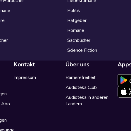
e Hörbücher
Liebesromane
omane
Politik
ire
Ratgeber
Romane
cher
Sachbücher
Science Fiction
Kontakt
Über uns
App
Impressum
Barrierefreiheit
Audioteka Club
gen
Audioteka in anderen
a Abo
Ländern
gen
immungen