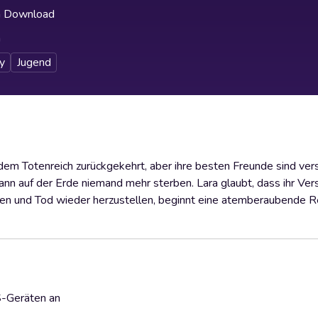
h Download
h
y
Jugend
 dem Totenreich zurückgekehrt, aber ihre besten Freunde sind ve
kann auf der Erde niemand mehr sterben. Lara glaubt, dass ihr Ve
ben und Tod wieder herzustellen, beginnt eine atemberaubende R
S-Geräten an