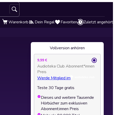
Warenkorb
Dein Regal
Favoriten
Zuletzt angehört
Vollversion anhören
9,99 €
Audioteka Club Abonnent*innen
Preis
Werde Mitglied im
Teste 30 Tage gratis
Dieses und weitere Tausende
Hörbücher zum exklusiven
Abonnent:innen Preis