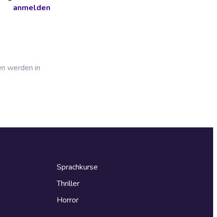
anmelden
en werden in
Sprachkurse
Thriller
Horror