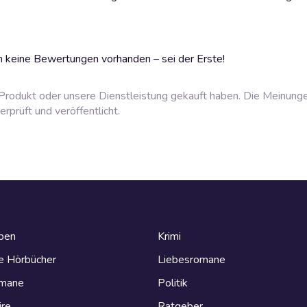
 keine Bewertungen vorhanden – sei der Erste!
rodukt oder unsere Dienstleistung gekauft haben. Die Meinung
prüft und veröffentlicht.
eben
Krimi
e Hörbücher
Liebesromane
omane
Politik
ire
Ratgeber