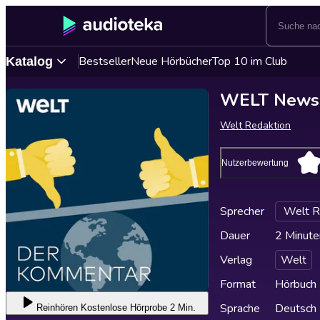
Bestseller
Neue Hörbücher
Top 10 im Club
Katalog
WELT News 
Welt Redaktion
Nutzerbewertung
Sprecher
Welt R
Dauer
2 Minute
Verlag
Welt
Format
Hörbuch
Sprache
Deutsch
Reinhören
Kostenlose Hörprobe 2 Min.