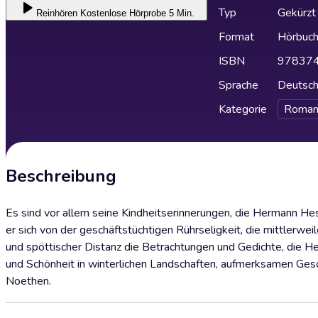
Typ
Gekürzt
Reinhören
Kostenlose Hörprobe 5 Min.
Format
Hörbuc
ISBN
97837
Sprache
Deutsc
Kategorie
Roman
Beschreibung
Es sind vor allem seine Kindheitserinnerungen, die Hermann Hes
er sich von der geschäftstüchtigen Rührseligkeit, die mittlerwe
und spöttischer Distanz die Betrachtungen und Gedichte, die H
und Schönheit in winterlichen Landschaften, aufmerksamen Gesch
Noethen.