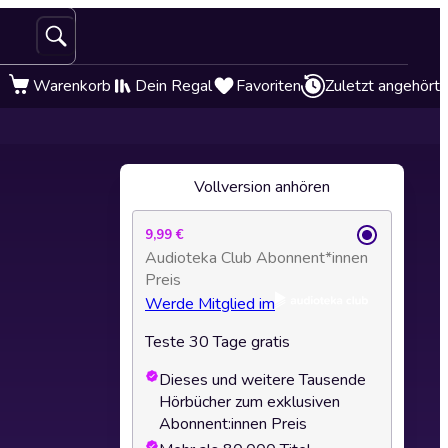
Warenkorb
Dein Regal
Favoriten
Zuletzt angehört
Vollversion anhören
9,99 €
Audioteka Club Abonnent*innen
Preis
Werde Mitglied im
Teste 30 Tage gratis
Dieses und weitere Tausende
Hörbücher zum exklusiven
Abonnent:innen Preis