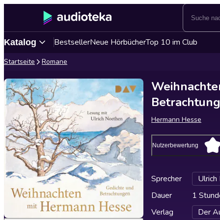
Bestseller
Neue Hörbücher
Top 10 im Club
Katalog
Startseite
Romane
Weihnachte
Betrachtung
Hermann Hesse
Nutzerbewertung
Sprecher
Ulrich
Dauer
1 Stund
Verlag
Der Au