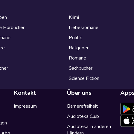
eben
Krimi
e Hörbücher
Liebesromane
omane
Politik
ire
Ratgeber
Romane
cher
Sachbücher
Science Fiction
Kontakt
Über uns
App
Impressum
Barrierefreiheit
Audioteka Club
gen
Audioteka in anderen
a Abo
Ländern