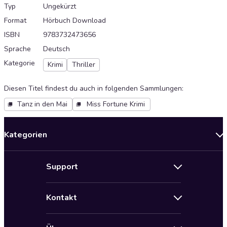
Typ
Ungekürzt
Format
Hörbuch Download
ISBN
9783732473656
Sprache
Deutsch
Kategorie
Krimi
Thriller
Diesen Titel findest du auch in folgenden Sammlungen
:
Tanz in den Mai
Miss Fortune Krimi
Kategorien
Neuerscheinungen
Support
Angebote
Hilfe
Bestseller Audiobooks
Kontakt
Audioteka Nutzungsbedingungen
Bildung und Wissen
Impressum
AGB für Audioteka Abo
Biografien