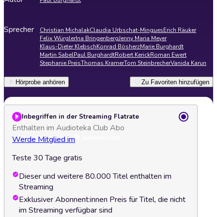
Paul Burghardt
Sprecher
Christian Michalak
Claudia Urbschat-Mingues
Erich Räuker
Felix Würgler
Ina Bringenberg
Jenny Maria Meyer
Klaus-Dieter Klebsch
Konrad Bösherz
Marie Burghardt
Martin Sabel
Paul Burghardt
Robert Kerick
Roman Ewert
Stephanie Preis
Thomas Kramer
Tom Steinbrecher
Vanida Karun
Hörprobe anhören
Zu Favoriten hinzufügen
Inbegriffen in der Streaming Flatrate
Enthalten im Audioteka Club Abo
Werde Mitglied im
Teste 30 Tage gratis
Dieser und weitere 80.000 Titel enthalten im
Streaming
Exklusiver Abonnent:innen Preis für Titel, die nicht
im Streaming verfügbar sind