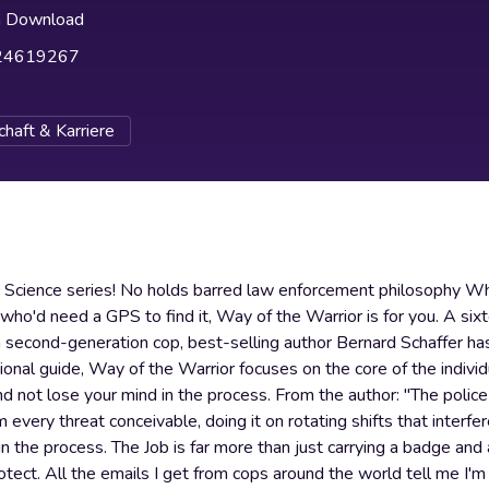
h Download
24619267
haft & Karriere
ic Science series! No holds barred law enforcement philosophy Wh
 who'd need a GPS to find it, Way of the Warrior is for you. A six
s a second-generation cop, best-selling author Bernard Schaffer h
onal guide, Way of the Warrior focuses on the core of the individu
and not lose your mind in the process. From the author: "The polic
every threat conceivable, doing it on rotating shifts that interfer
 in the process. The Job is far more than just carrying a badge and
tect. All the emails I get from cops around the world tell me I'm