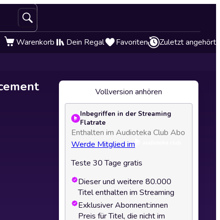
Warenkorb
Dein Regal
Favoriten
Zuletzt angehört
rcement
Vollversion anhören
Inbegriffen in der Streaming
Flatrate
Enthalten im Audioteka Club Abo
Werde Mitglied im
Teste 30 Tage gratis
Dieser und weitere 80.000
Titel enthalten im Streaming
Exklusiver Abonnent:innen
Preis für Titel, die nicht im