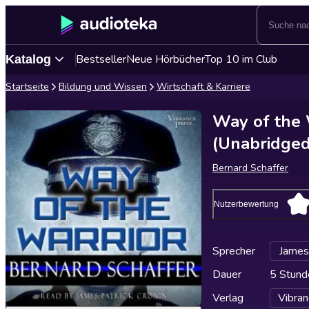
Bestseller
Neue Hörbücher
Top 10 im Club
Katalog
Startseite
Bildung und Wissen
Wirtschaft & Karriere
Way of the 
(Unabridged
Bernard Schaffer
Nutzerbewertung
Sprecher
James 
Dauer
5 Stund
Verlag
Vibran