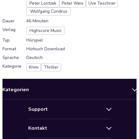
Peter Lontzek
Peter Weis
Uve Teschner
Wolfgang Condrus
Dauer
46 Minuten
Verlag
Highscore Music
Typ
Hörspiel
Format
Hörbuch Download
Sprache
Deutsch
Kategorie
Krimi
Thriller
Kategorien
Neuerscheinungen
Support
Angebote
Hilfe
Bestseller Audiobooks
Kontakt
Audioteka Nutzungsbedingungen
Bildung und Wissen