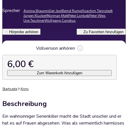
Sprecher
Annina Braunmiller-Jest
Bernd Rumpf
Joachim Tennstedt
Jürgen Kluckert
Norman Matt
Peter Lontzek
Peter Weis
Uve Teschner
Wolfgang Condrus
Hörprobe anhören
Zu Favoriten hinzufügen
Vollversion anhören
6,00 €
Zum Warenkorb hinzufügen
Startseite
Krimi
Beschreibung
Ein wahnsinniger Serienkiller macht die Stadt unsicher und er
hat es auf Frauen abgesehen. Was als vermeintlich harmloses