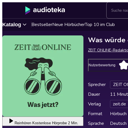
Bestseller
Neue Hörbücher
Top 10 im Club
Katalog
Was würde e
ZEIT ONLINE-Redakti
Nutzerbewertung
Sprecher
ZEIT O
Dauer
11 Minu
Verlag
zeit.de
Format
Hörbuch
Sprache
Deutsch
Reinhören
Kostenlose Hörprobe 2 Min.