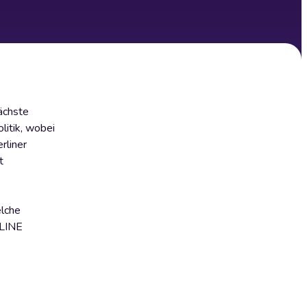
nächste
itik, wobei
rliner
t
elche
NLINE