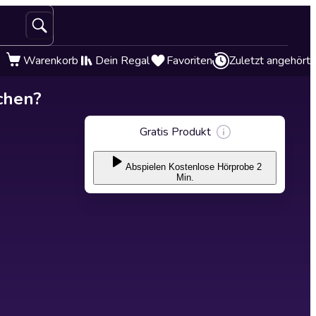
Warenkorb
Dein Regal
Favoriten
Zuletzt angehört
chen?
Gratis Produkt
Abspielen
Kostenlose Hörprobe 2
Min.