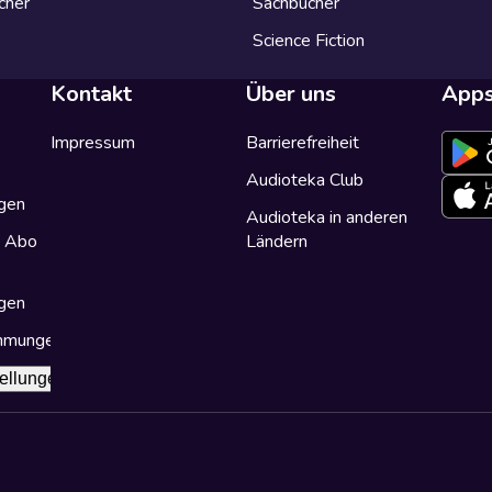
cher
Sachbücher
Science Fiction
Kontakt
Über uns
App
Impressum
Barrierefreiheit
Audioteka Club
gen
Audioteka in anderen
a Abo
Ländern
gen
immungen
ellungen