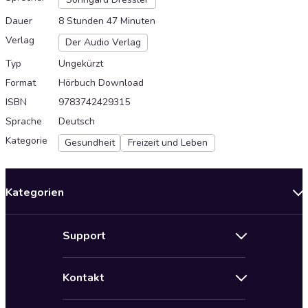
Dauer
8 Stunden 47 Minuten
Verlag
Der Audio Verlag
Typ
Ungekürzt
Format
Hörbuch Download
ISBN
9783742429315
Sprache
Deutsch
Kategorie
Gesundheit
Freizeit und Leben
Kategorien
Neuerscheinungen
Support
Angebote
Hilfe
Bestseller Audiobooks
Kontakt
Audioteka Nutzungsbedingungen
Bildung und Wissen
Impressum