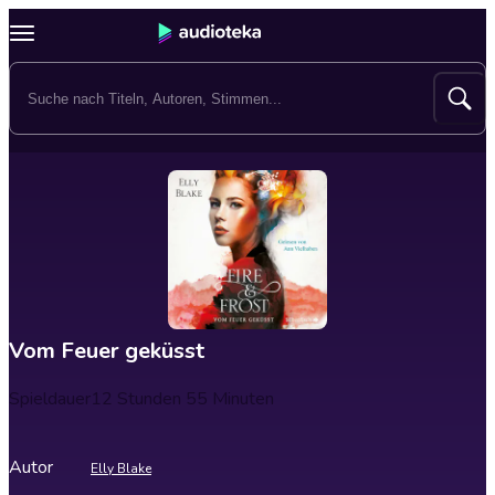
Vom Feuer geküsst
Spieldauer
12 Stunden 55 Minuten
Autor
Elly Blake