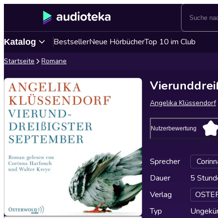
Bestseller
Neue Hörbücher
Top 10 im Club
Katalog
Startseite
Romane
Vierunddrei
Angelika Klüssendorf
Nutzerbewertung
Sprecher
Corinn
Dauer
5 Stund
Verlag
OSTE
Typ
Ungekür