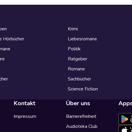
eben
Krimi
e Hörbücher
Liebesromane
omane
Politik
ire
Ratgeber
Romane
cher
Sachbücher
Science Fiction
Kontakt
Über uns
App
Impressum
Barrierefreiheit
Audioteka Club