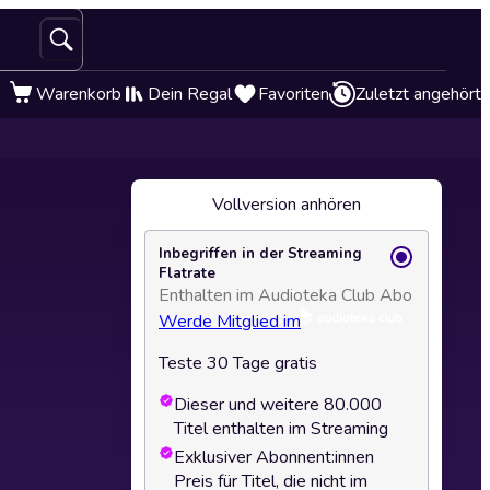
Warenkorb
Dein Regal
Favoriten
Zuletzt angehört
Vollversion anhören
Inbegriffen in der Streaming
Flatrate
Enthalten im Audioteka Club Abo
Werde Mitglied im
Teste 30 Tage gratis
Dieser und weitere 80.000
Titel enthalten im Streaming
Exklusiver Abonnent:innen
Preis für Titel, die nicht im