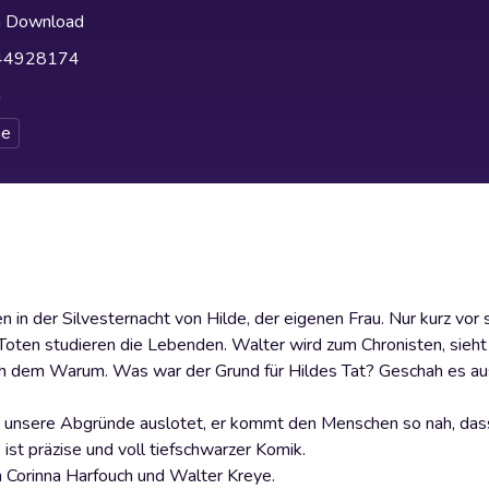
h Download
44928174
h
e
en in der Silvesternacht von Hilde, der eigenen Frau. Nur kurz vo
e Toten studieren die Lebenden. Walter wird zum Chronisten, sieht
nach dem Warum. Was war der Grund für Hildes Tat? Geschah es a
r unsere Abgründe auslotet, er kommt den Menschen so nah, das
ist präzise und voll tiefschwarzer Komik.
 Corinna Harfouch und Walter Kreye.