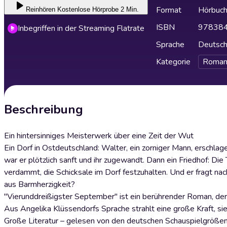
Format
Hörbuc
Reinhören
Kostenlose Hörprobe 2 Min.
ISBN
97838
Inbegriffen in der Streaming Flatrate
Sprache
Deutsc
Kategorie
Roman
Beschreibung
Ein hintersinniges Meisterwerk über eine Zeit der Wut
Ein Dorf in Ostdeutschland: Walter, ein zorniger Mann, erschlag
war er plötzlich sanft und ihr zugewandt. Dann ein Friedhof: Di
verdammt, die Schicksale im Dorf festzuhalten. Und er fragt 
aus Barmherzigkeit?
"Vierunddreißigster September" ist ein berührender Roman, de
Aus Angelika Klüssendorfs Sprache strahlt eine große Kraft, sie 
Große Literatur – gelesen von den deutschen Schauspielgrößen