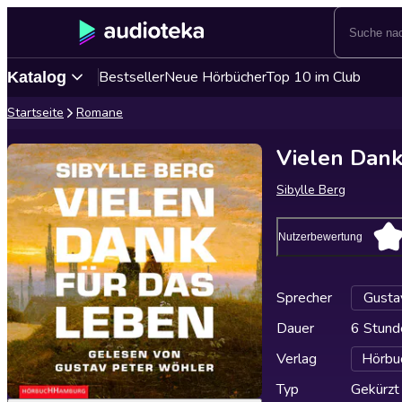
Bestseller
Neue Hörbücher
Top 10 im Club
Katalog
Startseite
Romane
Vielen Dank
Sibylle Berg
Nutzerbewertung
Sprecher
Gusta
Dauer
6 Stund
Verlag
Hörbu
Typ
Gekürzt