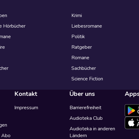
eben
Krimi
e Hörbücher
Liebesromane
omane
Politik
ire
Ratgeber
Romane
cher
Sachbücher
Science Fiction
Kontakt
Über uns
App
Impressum
Barrierefreiheit
Audioteka Club
gen
Audioteka in anderen
a Abo
Ländern