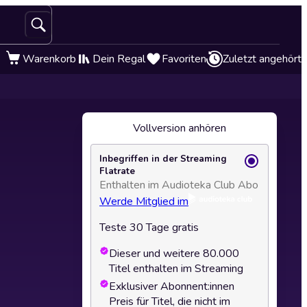
Warenkorb
Dein Regal
Favoriten
Zuletzt angehört
Vollversion anhören
Inbegriffen in der Streaming
Flatrate
Enthalten im Audioteka Club Abo
Werde Mitglied im
Teste 30 Tage gratis
Dieser und weitere 80.000
Titel enthalten im Streaming
Exklusiver Abonnent:innen
Preis für Titel, die nicht im