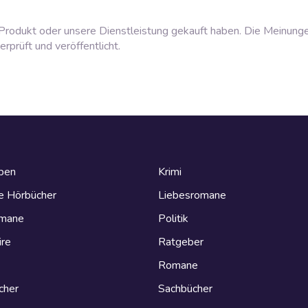
rodukt oder unsere Dienstleistung gekauft haben. Die Meinung
prüft und veröffentlicht.
eben
Krimi
e Hörbücher
Liebesromane
omane
Politik
ire
Ratgeber
Romane
cher
Sachbücher