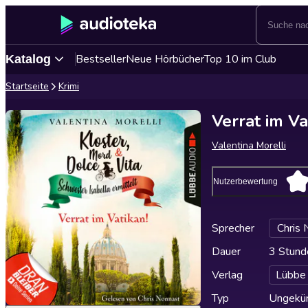
Bestseller
Neue Hörbücher
Top 10 im Club
Katalog
Startseite
Krimi
Verrat im Va
Valentina Morelli
Nutzerbewertung
Sprecher
Chris 
Dauer
3 Stund
Verlag
Lübbe
Typ
Ungekür