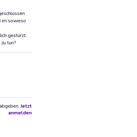
 geschlossen
nd im sowieso
ich gestürzt.
 zu tun?
 abgeben.
Jetzt
anmelden