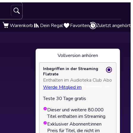
Warenkorb
Dein Regal
Favoriten
Zuletzt angehört
Vollversion anhören
Inbegriffen in der Streaming
Flatrate
Enthalten im Audioteka Club Abo
Werde Mitglied im
Teste 30 Tage gratis
Dieser und weitere 80.000
Titel enthalten im Streaming
Exklusiver Abonnent:innen
Preis für Titel, die nicht im