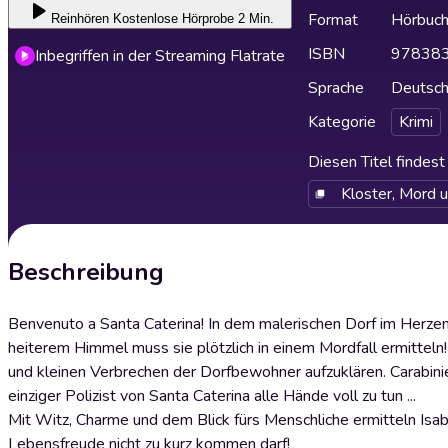
Format
Hörbuc
Reinhören
Kostenlose Hörprobe 2 Min.
ISBN
97838
Inbegriffen in der Streaming Flatrate
Sprache
Deutsc
Kategorie
Krimi
Diesen Titel findes
Kloster, Mord 
Beschreibung
Benvenuto a Santa Caterina! In dem malerischen Dorf im Herzen
heiterem Himmel muss sie plötzlich in einem Mordfall ermitteln
und kleinen Verbrechen der Dorfbewohner aufzuklären. Carabinier
einziger Polizist von Santa Caterina alle Hände voll zu tun ...
Mit Witz, Charme und dem Blick fürs Menschliche ermitteln Isabe
Lebensfreude nicht zu kurz kommen darf!