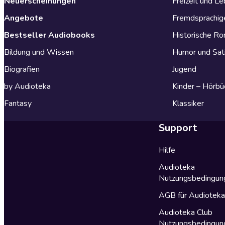
Neuerscheinungen
Freizeit und L
Angebote
Fremdsprachig
Bestseller Audiobooks
Historische R
Bildung und Wissen
Humor und Sat
Biografien
Jugend
by Audioteka
Kinder – Hörbü
Fantasy
Klassiker
Support
Hilfe
Audioteka
Nutzungsbedingun
AGB für Audiotek
Audioteka Club
Nutzungsbedingun