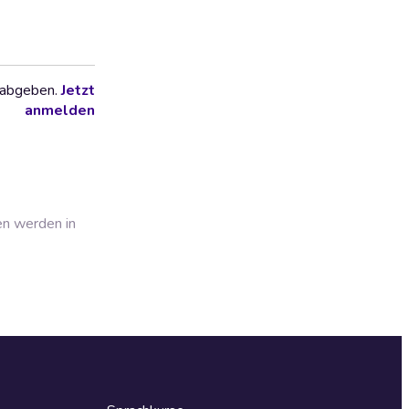
 abgeben.
Jetzt
anmelden
en werden in