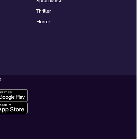
Sprachkurse
Thriller
Horror
s