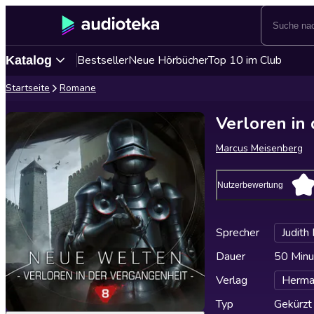
Bestseller
Neue Hörbücher
Top 10 im Club
Katalog
Startseite
Romane
Verloren in
Marcus Meisenberg
Nutzerbewertung
Sprecher
Judith
Dauer
50 Minu
Verlag
Herma
Typ
Gekürzt