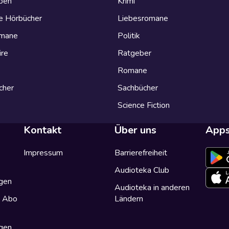
eben
Krimi
e Hörbücher
Liebesromane
omane
Politik
ire
Ratgeber
Romane
cher
Sachbücher
Science Fiction
Kontakt
Über uns
App
Impressum
Barrierefreiheit
Audioteka Club
gen
Audioteka in anderen
a Abo
Ländern
gen