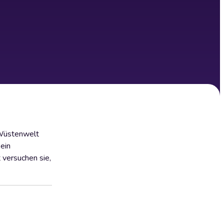
 Wüstenwelt
kein
 versuchen sie,