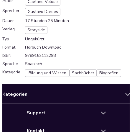
Autor
Caetano Veloso
Sprecher
Gustavo Dardes
Dauer
17 Stunden 25 Minuten
Verlag
Storyside
Typ
Ungekürzt
Format
Hörbuch Download
ISBN
9789152112298
Sprache
Spanisch
Kategorie
Bildung und Wissen
Sachbücher
Biografien
Kategorien
Neuerscheinungen
Support
Angebote
Hilfe
Bestseller Audiobooks
Kontakt