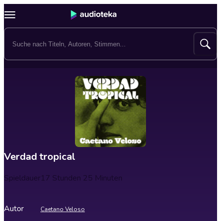
Verdad tropical
Spieldauer
17 Stunden 25 Minuten
Autor
Caetano Veloso