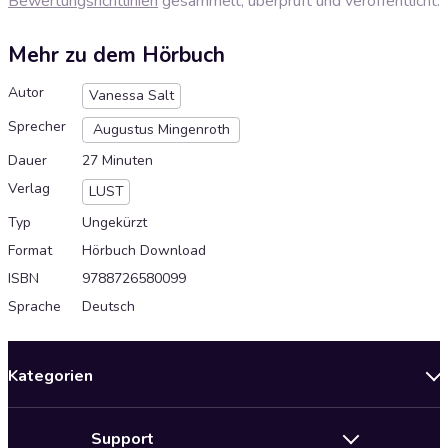
Bewertungsrichtlinien
gesammelt, überprüft und veröffentlicht.
Mehr zu dem Hörbuch
Autor
Vanessa Salt
Sprecher
Augustus Mingenroth
Dauer
27 Minuten
Verlag
LUST
Typ
Ungekürzt
Format
Hörbuch Download
ISBN
9788726580099
Sprache
Deutsch
Kategorien
Neuerscheinungen
Support