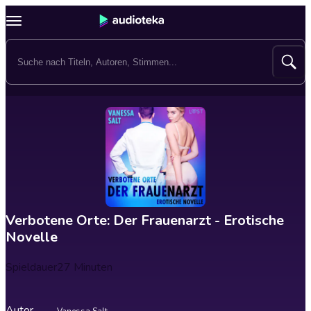
Verbotene Orte: Der Frauenarzt - Erotische
Novelle
Spieldauer
27 Minuten
Autor