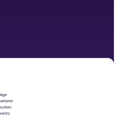
lige
weiterer
übschen
rentz,