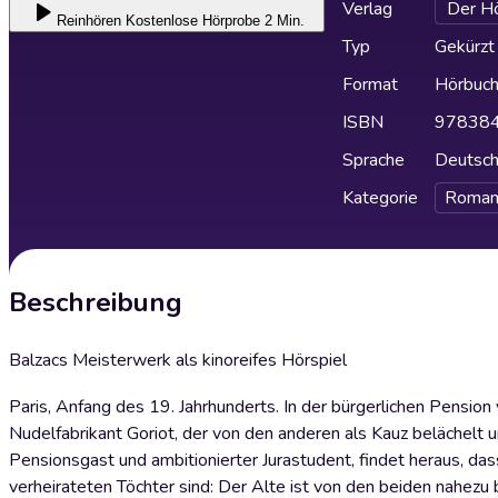
Verlag
Der Hö
Reinhören
Kostenlose Hörprobe 2 Min.
Typ
Gekürzt
Format
Hörbuc
ISBN
97838
Sprache
Deutsc
Kategorie
Roman
Beschreibung
Balzacs Meisterwerk als kinoreifes Hörspiel
Paris, Anfang des 19. Jahrhunderts. In der bürgerlichen Pens
Nudelfabrikant Goriot, der von den anderen als Kauz belächelt 
Pensionsgast und ambitionierter Jurastudent, findet heraus, da
verheirateten Töchter sind: Der Alte ist von den beiden nahezu