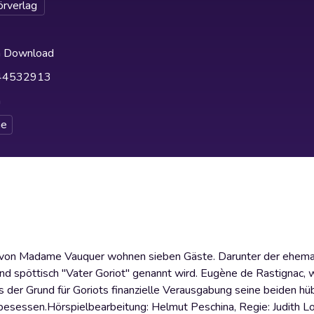
rverlag
h Download
44532913
h
e
ion von Madame Vauquer wohnen sieben Gäste. Darunter der ehema
und spöttisch "Vater Goriot" genannt wird. Eugène de Rastignac, 
ss der Grund für Goriots finanzielle Verausgabung seine beiden h
 besessen.Hörspielbearbeitung: Helmut Peschina, Regie: Judith Lo