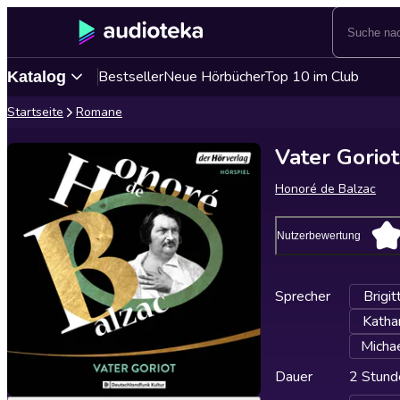
Bestseller
Neue Hörbücher
Top 10 im Club
Katalog
Startseite
Romane
Vater Goriot
Honoré de Balzac
Nutzerbewertung
Sprecher
Brigi
Kathar
Micha
Dauer
2 Stund