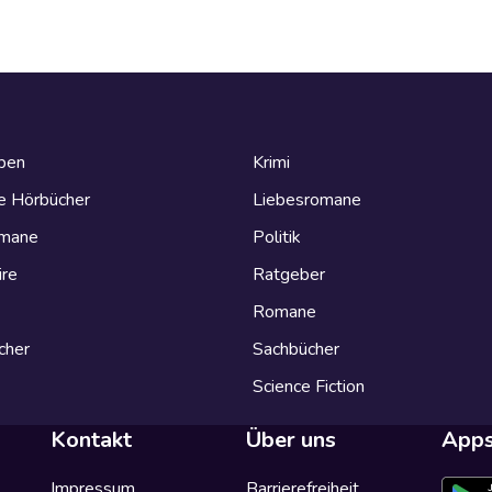
eben
Krimi
e Hörbücher
Liebesromane
omane
Politik
ire
Ratgeber
Romane
cher
Sachbücher
Science Fiction
Kontakt
Über uns
App
Impressum
Barrierefreiheit