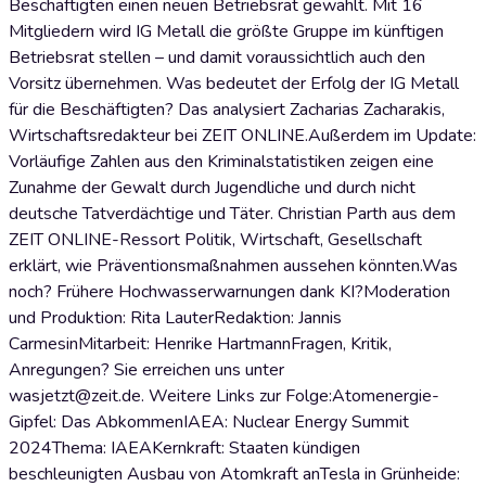
Beschäftigten einen neuen Betriebsrat gewählt. Mit 16
Mitgliedern wird IG Metall die größte Gruppe im künftigen
Betriebsrat stellen – und damit voraussichtlich auch den
Vorsitz übernehmen. Was bedeutet der Erfolg der IG Metall
für die Beschäftigten? Das analysiert Zacharias Zacharakis,
Wirtschaftsredakteur bei ZEIT ONLINE.Außerdem im Update:
Vorläufige Zahlen aus den Kriminalstatistiken zeigen eine
Zunahme der Gewalt durch Jugendliche und durch nicht
deutsche Tatverdächtige und Täter. Christian Parth aus dem
ZEIT ONLINE-Ressort Politik, Wirtschaft, Gesellschaft
erklärt, wie Präventionsmaßnahmen aussehen könnten.Was
noch? Frühere Hochwasserwarnungen dank KI?Moderation
und Produktion: Rita LauterRedaktion: Jannis
CarmesinMitarbeit: Henrike HartmannFragen, Kritik,
Anregungen? Sie erreichen uns unter
wasjetzt@zeit.de. Weitere Links zur Folge:Atomenergie-
Gipfel: Das AbkommenIAEA: Nuclear Energy Summit
2024Thema: IAEAKernkraft: Staaten kündigen
beschleunigten Ausbau von Atomkraft anTesla in Grünheide: