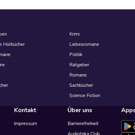
eben
Krimi
e Hörbücher
Liebesromane
omane
Politik
ire
Ratgeber
Romane
cher
Sachbücher
Science Fiction
Kontakt
Über uns
App
Impressum
Barrierefreiheit
Audioteka Club