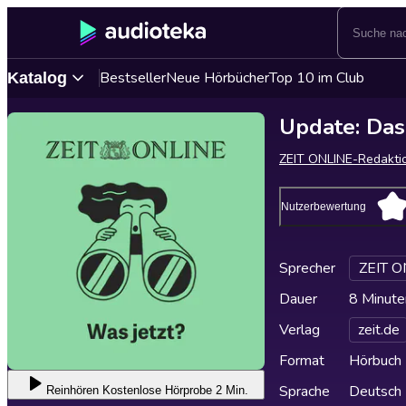
Bestseller
Neue Hörbücher
Top 10 im Club
Katalog
Update: Das
ZEIT ONLINE-Redakti
Nutzerbewertung
Sprecher
ZEIT O
Dauer
8 Minute
Verlag
zeit.de
Format
Hörbuch
Sprache
Deutsch
Reinhören
Kostenlose Hörprobe 2 Min.