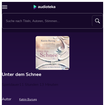
Unter dem Schnee
Spieldauer
11 Stunden 13 Minuten
Autor
Katrin Burseg