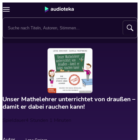
Unser Mathelehrer unterrichtet von draußen –
damit er dabei rauchen kann!
Spieldauer
4 Stunden 1 Minuten
Autor