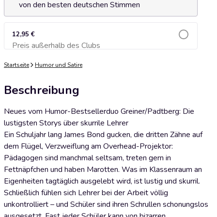
von den besten deutschen Stimmen
12,95 €
Preis außerhalb des Clubs
Zum Warenkorb hinzufügen
Startseite
Humor und Satire
Beschreibung
Neues vom Humor-Bestsellerduo Greiner/Padtberg: Die
lustigsten Storys über skurrile Lehrer
Ein Schuljahr lang James Bond gucken, die dritten Zähne auf
dem Flügel, Verzweiflung am Overhead-Projektor:
Pädagogen sind manchmal seltsam, treten gern in
Fettnäpfchen und haben Marotten. Was im Klassenraum an
Eigenheiten tagtäglich ausgelebt wird, ist lustig und skurril.
Schließlich fühlen sich Lehrer bei der Arbeit völlig
unkontrolliert – und Schüler sind ihren Schrullen schonungslos
ausgesetzt. Fast jeder Schüler kann von bizarren