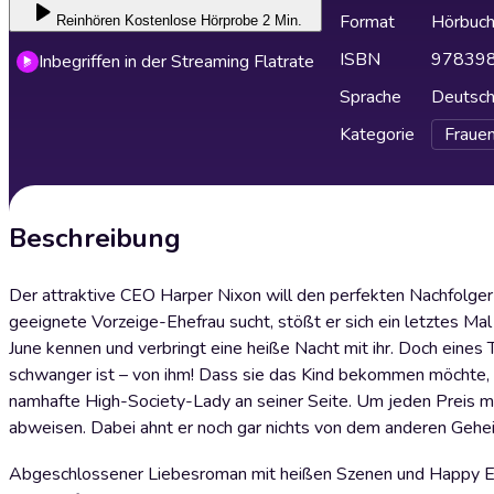
Format
Hörbuc
Reinhören
Kostenlose Hörprobe 2 Min.
ISBN
97839
Inbegriffen in der Streaming Flatrate
Sprache
Deutsc
Kategorie
Fraue
Beschreibung
Der attraktive CEO Harper Nixon will den perfekten Nachfolger 
geeignete Vorzeige-Ehefrau sucht, stößt er sich ein letztes Mal
June kennen und verbringt eine heiße Nacht mit ihr. Doch eines T
schwanger ist – von ihm! Dass sie das Kind bekommen möchte, pa
namhafte High-Society-Lady an seiner Seite. Um jeden Preis muss
abweisen. Dabei ahnt er noch gar nichts von dem anderen Geheimn
Abgeschlossener Liebesroman mit heißen Szenen und Happy End