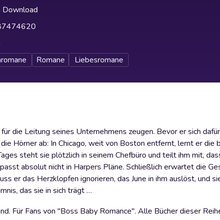
h Download
87474620
h
nromane
Romane
Liebesromane
für die Leitung seines Unternehmens zeugen. Bevor er sich dafür
 die Hörner ab: In Chicago, weit von Boston entfernt, lernt er di
ages steht sie plötzlich in seinem Chefbüro und teilt ihm mit, das
sst absolut nicht in Harpers Pläne. Schließlich erwartet die Ges
 er das Herzklopfen ignorieren, das June in ihm auslöst, und sie
is, das sie in sich trägt …
. Für Fans von "Boss Baby Romance". Alle Bücher dieser Reihe