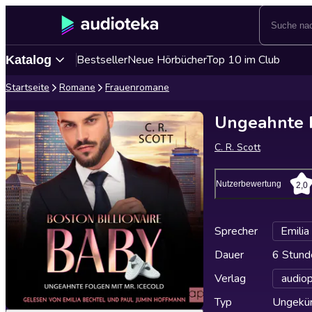
Bestseller
Neue Hörbücher
Top 10 im Club
Katalog
Startseite
Romane
Frauenromane
Ungeahnte F
C. R. Scott
Nutzerbewertung
2,0
Sprecher
Emilia
Dauer
6 Stund
Verlag
audiop
Typ
Ungekür