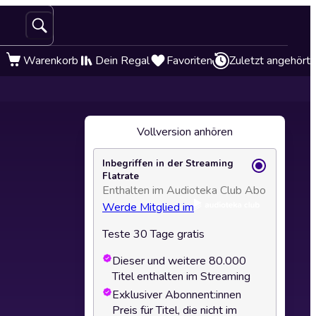
Warenkorb
Dein Regal
Favoriten
Zuletzt angehört
Vollversion anhören
Inbegriffen in der Streaming
Flatrate
Enthalten im Audioteka Club Abo
Werde Mitglied im
Teste 30 Tage gratis
Dieser und weitere 80.000
Titel enthalten im Streaming
Exklusiver Abonnent:innen
Preis für Titel, die nicht im