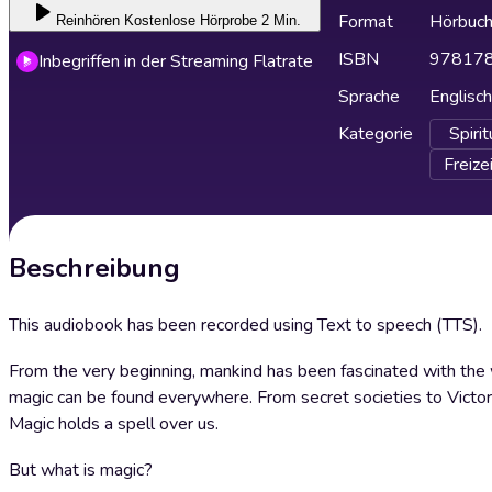
Format
Hörbuc
Reinhören
Kostenlose Hörprobe 2 Min.
ISBN
97817
Inbegriffen in der Streaming Flatrate
Sprache
Englisch
Kategorie
Spirit
Freize
Beschreibung
This audiobook has been recorded using Text to speech (TTS).
From the very beginning, mankind has been fascinated with the wo
magic can be found everywhere. From secret societies to Victorian
Magic holds a spell over us.
But what is magic?