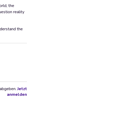
orld, the
estion reality
nderstand the
 abgeben.
Jetzt
anmelden