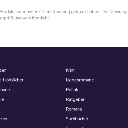
rodukt oder unsere Dienstleistung gekauft haben. Die Meinung
prüft und veröffentlicht.
eben
Krimi
e Hörbücher
Liebesromane
omane
Politik
ire
Ratgeber
Romane
cher
Sachbücher