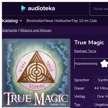
Bestseller
Neue Hörbücher
Top 10 im Club
Katalog
Startseite
Bildung und Wissen
True Magic
Raphael Terra
Nutzerbewertung
Sprecher
Synth
Dauer
44 Minu
Verlag
One M
Typ
Ungekür