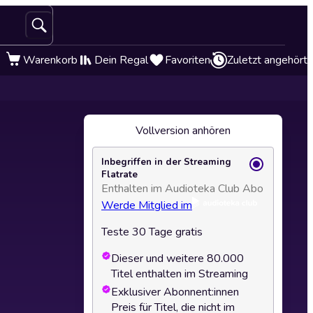
Warenkorb
Dein Regal
Favoriten
Zuletzt angehört
Vollversion anhören
Inbegriffen in der Streaming
Flatrate
Enthalten im Audioteka Club Abo
Werde Mitglied im
Teste 30 Tage gratis
Dieser und weitere 80.000
Titel enthalten im Streaming
Exklusiver Abonnent:innen
Preis für Titel, die nicht im