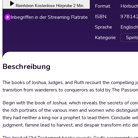
Format
Hörbuc
Reinhören
Kostenlose Hörprobe 2 Min.
ISBN
97814
Inbegriffen in der Streaming Flatrate
Sprache
Englisch
Kategorie
Spirit
Beschreibung
The books of Joshua, Judges, and Ruth recount the compelling jo
transition from wanderers to conquerors as told by The Passion
Begin with the book of Joshua, which reveals the secrets of co
the rich portraits of the various men and women who distinguish
they had neither a king nor a prophet to lead them. Conclude wi
judgment, famine lead to harvest, and despair transform into del