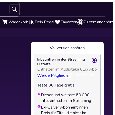
Warenkorb
Dein Regal
Favoriten
Zuletzt angehört
Vollversion anhören
Inbegriffen in der Streaming
Flatrate
Enthalten im Audioteka Club Abo
Werde Mitglied im
Teste 30 Tage gratis
Dieser und weitere 80.000
Titel enthalten im Streaming
Exklusiver Abonnent:innen
Preis für Titel, die nicht im