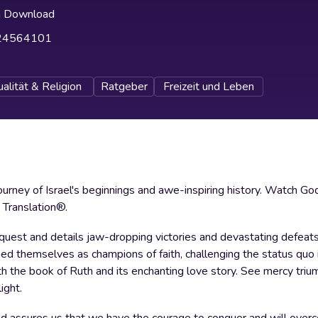
h Download
24564101
ualität & Religion
Ratgeber
Freizeit und Leben
urney of Israel's beginnings and awe-inspiring history. Watch Go
 Translation®.
nquest and details jaw-dropping victories and devastating defeat
ed themselves as champions of faith, challenging the status quo 
th the book of Ruth and its enchanting love story. See mercy tri
ight.