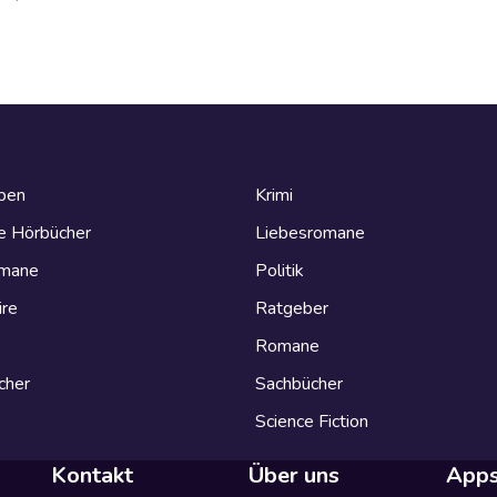
eben
Krimi
e Hörbücher
Liebesromane
omane
Politik
ire
Ratgeber
Romane
cher
Sachbücher
Science Fiction
Kontakt
Über uns
App