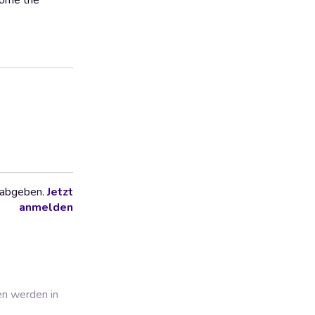
come the
 abgeben.
Jetzt
anmelden
en werden in