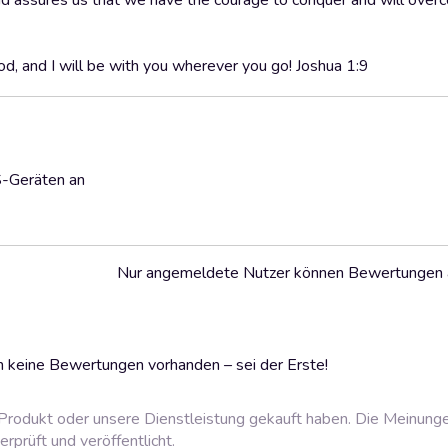
nd assures us that we have the courage to conquer and will over
od, and I will be with you wherever you go! Joshua 1:9
S-Geräten an
Nur angemeldete Nutzer können Bewertungen
 keine Bewertungen vorhanden – sei der Erste!
rodukt oder unsere Dienstleistung gekauft haben. Die Meinung
prüft und veröffentlicht.