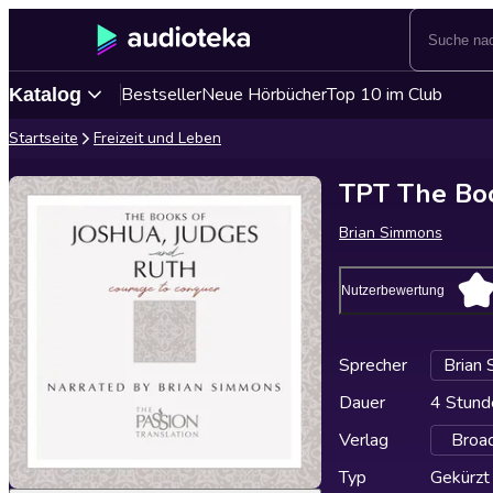
Bestseller
Neue Hörbücher
Top 10 im Club
Katalog
Startseite
Freizeit und Leben
TPT The Boo
Brian Simmons
Nutzerbewertung
Sprecher
Brian
Dauer
4 Stund
Verlag
Broad
Typ
Gekürzt