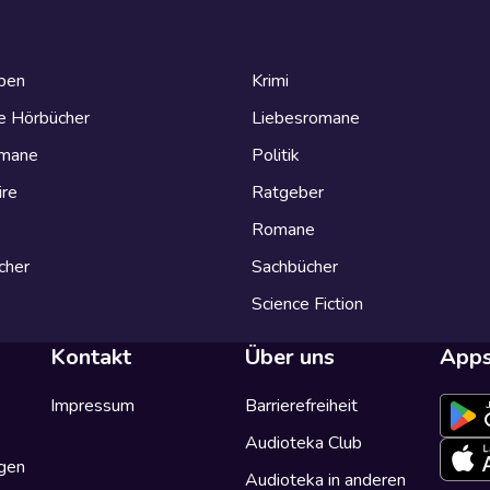
eben
Krimi
e Hörbücher
Liebesromane
omane
Politik
ire
Ratgeber
Romane
cher
Sachbücher
Science Fiction
Kontakt
Über uns
App
Impressum
Barrierefreiheit
Audioteka Club
gen
Audioteka in anderen