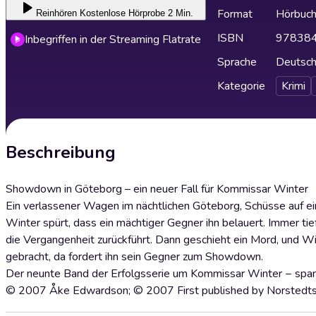
Format
Hörbuc
Reinhören
Kostenlose Hörprobe 2 Min.
ISBN
97838
Inbegriffen in der Streaming Flatrate
Sprache
Deutsc
Kategorie
Krimi
Beschreibung
Showdown in Göteborg – ein neuer Fall für Kommissar Winter
Ein verlassener Wagen im nächtlichen Göteborg, Schüsse auf 
Winter spürt, dass ein mächtiger Gegner ihn belauert. Immer tief
die Vergangenheit zurückführt. Dann geschieht ein Mord, und Win
gebracht, da fordert ihn sein Gegner zum Showdown.
Der neunte Band der Erfolgsserie um Kommissar Winter − span
© 2007 Åke Edwardson; © 2007 First published by Norsted