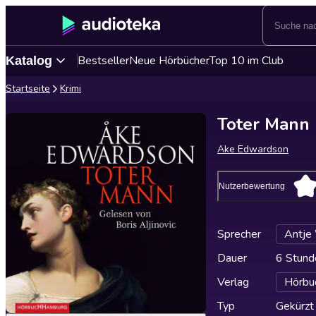
Bestseller
Neue Hörbücher
Top 10 im Club
Katalog
Startseite
Krimi
Toter Mann
Ake Edwardson
Nutzerbewertung
Sprecher
Antje
Dauer
6 Stund
Verlag
Hörbu
Typ
Gekürzt