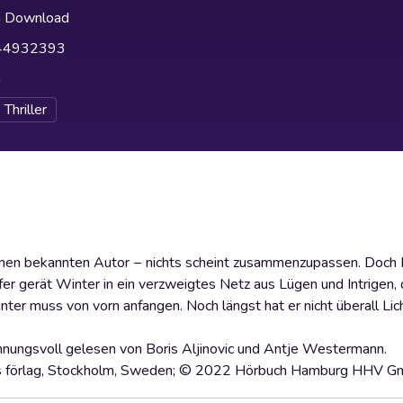
h Download
44932393
h
Thriller
einen bekannten Autor − nichts scheint zusammenzupassen. Doch
er gerät Winter in ein verzweigtes Netz aus Lügen und Intrigen, d
ter muss von vorn anfangen. Noch längst hat er nicht überall Lic
nungsvoll gelesen von Boris Aljinovic und Antje Westermann.
ts förlag, Stockholm, Sweden; © 2022 Hörbuch Hamburg HHV 