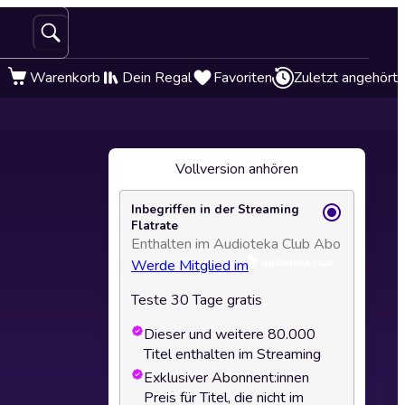
Warenkorb
Dein Regal
Favoriten
Zuletzt angehört
Vollversion anhören
Inbegriffen in der Streaming
Flatrate
Enthalten im Audioteka Club Abo
Werde Mitglied im
Teste 30 Tage gratis
Dieser und weitere 80.000
Titel enthalten im Streaming
Exklusiver Abonnent:innen
Preis für Titel, die nicht im