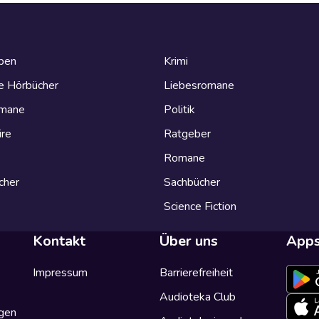
eben
Krimi
e Hörbücher
Liebesromane
omane
Politik
ire
Ratgeber
Romane
cher
Sachbücher
Science Fiction
Kontakt
Über uns
App
Impressum
Barrierefreiheit
Audioteka Club
gen