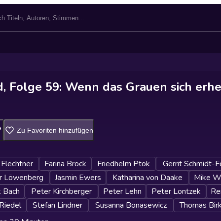
d, Folge 59: Wenn das Grauen sich erh
Zu Favoriten hinzufügen
Flechtner
Farina Brock
Friedhelm Ptok
Gerrit Schmidt-
r Löwenberg
Jasmin Ewers
Katharina von Daake
Mike Wi
k Bach
Peter Kirchberger
Peter Lehn
Peter Lontzek
Re
Riedel
Stefan Lindner
Susanna Bonasewicz
Thomas Bir