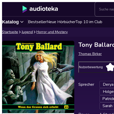
Bestseller
Neue Hörbücher
Top 10 im Club
Katalog
Startseite
Jugend
Horror und Mystery
Tony Ballar
Thomas Birker
Nutzerbewertung
Sprecher
Derya 
Holge
Patric
Sarah 