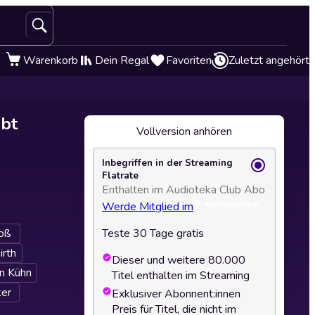
Warenkorb
Dein Regal
Favoriten
Zuletzt angehört
ebt
Vollversion anhören
Inbegriffen in der Streaming
Flatrate
Enthalten im Audioteka Club Abo
Werde Mitglied im
Foß
Teste 30 Tage gratis
rth
Dieser und weitere 80.000
n Kühn
Titel enthalten im Streaming
ker
Exklusiver Abonnent:innen
Preis für Titel, die nicht im