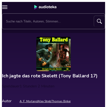
Ich jagte das rote Skelett (Tony Ballard 17)
Spieldauer
1 Stunden 2 Minuten
Autor
A. F. Morland
Alex Streb
Thomas Birker