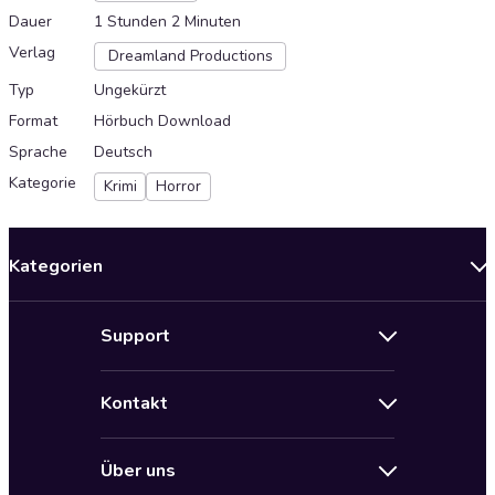
Dauer
1 Stunden 2 Minuten
Verlag
Dreamland Productions
Typ
Ungekürzt
Format
Hörbuch Download
Sprache
Deutsch
Kategorie
Krimi
Horror
Kategorien
Neuerscheinungen
Support
Angebote
Hilfe
Bestseller Audiobooks
Kontakt
Audioteka Nutzungsbedingungen
Bildung und Wissen
Impressum
AGB für Audioteka Abo
Biografien
Über uns