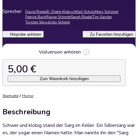
Sprecher
David Riedel
K.-Dieter Klebsch
Karl Schulz
Marc Schülert
Patrick Bach
Rainer Schmitt
Sarah Riedel
Tim Sander
Torsten Sense
Udo Schenk
Hörprobe anhören
Zu Favoriten hinzufügen
Vollversion anhören
5,00 €
Zum Warenkorb hinzufügen
Startseite
Horror
Beschreibung
Schwer und klobig stand der Sarg im Keller. Ein Silbersarg war
es, der sogar einen Namen hatte. Man nannte ihn den "Sarg