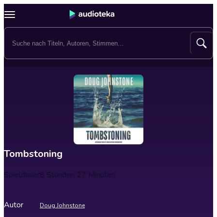
Tombstoning
Spieldauer
8 Stunden 27 Minuten
Autor
Doug Johnstone