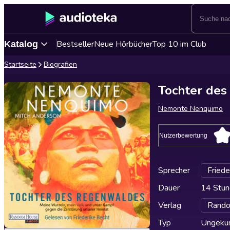
Bestseller
Neue Hörbücher
Top 10 im Club
Katalog
Startseite
Biografien
Tochter de
Nemonte Nenquimo
Nutzerbewertung
Sprecher
Friede
Dauer
14 Stun
Verlag
Rando
Typ
Ungekür