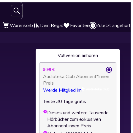
Warenkorb
Dein Regal
Favoriten
Zuletzt angehört
Vollversion anhören
9,99 €
Audioteka Club Abonnent*innen
Preis
Werde Mitglied im
Teste 30 Tage gratis
Dieses und weitere Tausende
Hörbücher zum exklusiven
Abonnent:innen Preis