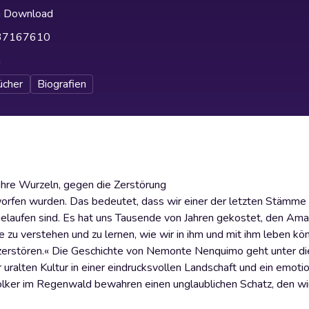
h Download
37167610
h
ücher
Biografien
 ihre Wurzeln, gegen die Zerstörung
rworfen wurden. Das bedeutet, dass wir einer der letzten Stämme 
 gelaufen sind. Es hat uns Tausende von Jahren gekostet, den Am
u verstehen und zu lernen, wie wir in ihm und mit ihm leben kö
zu zerstören.« Die Geschichte von Nemonte Nenquimo geht unter die
 uralten Kultur in einer eindrucksvollen Landschaft und ein emoti
ölker im Regenwald bewahren einen unglaublichen Schatz, den wi