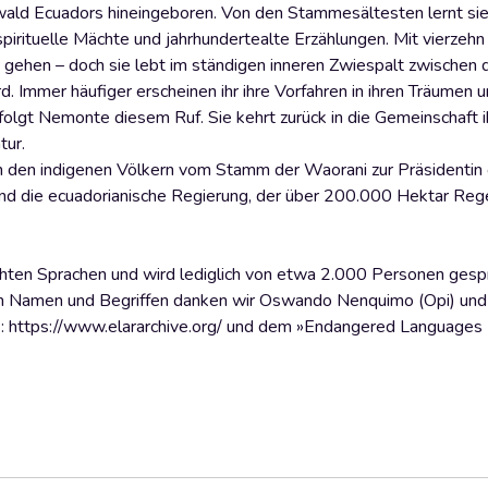
d Ecuadors hineingeboren. Von den Stammesältesten lernt sie 
spirituelle Mächte und jahrhundertealte Erzählungen. Mit vierzehn
 gehen – doch sie lebt im ständigen inneren Zwiespalt zwischen d
rd. Immer häufiger erscheinen ihr ihre Vorfahren in ihren Träumen u
n folgt Nemonte diesem Ruf. Sie kehrt zurück in die Gemeinschaft
tur.
 den indigenen Völkern vom Stamm der Waorani zur Präsidentin 
 und die ecuadorianische Regierung, der über 200.000 Hektar Reg
hten Sprachen und wird lediglich von etwa 2.000 Personen gespr
on Namen und Begriffen danken wir Oswando Nenquimo (Opi) und
 https://www.elararchive.org/ und dem »Endangered Languages