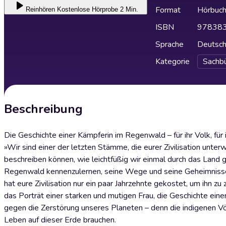
Format
Hörbuc
Reinhören
Kostenlose Hörprobe 2 Min.
ISBN
97838
Sprache
Deutsc
Kategorie
Sachb
Beschreibung
Die Geschichte einer Kämpferin im Regenwald – für ihr Volk, für
»Wir sind einer der letzten Stämme, die eurer Zivilisation unte
beschreiben können, wie leichtfüßig wir einmal durch das Land
Regenwald kennenzulernen, seine Wege und seine Geheimnisse z
hat eure Zivilisation nur ein paar Jahrzehnte gekostet, um ihn 
das Porträt einer starken und mutigen Frau, die Geschichte einer
gegen die Zerstörung unseres Planeten – denn die indigenen V
Leben auf dieser Erde brauchen.