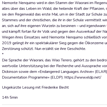
Nemonte Nenquimo wird in den Stamm der Waorani im Regenwal
alles über das Leben im Wald, die heilende Kraft der Pflanzen, 
sie den Regenwald das erste Mal, um in der Stadt zur Schule zu
Stammes und der christlichen, die ihr in der Schule vermittelt wi
an, sich auf ihre eigenen Wurzeln zu besinnen – und irgendwan
und kämpft fortan für ihr Volk und gegen den Ausverkauf der Na
Wegen ihres Einsatzes wird Nemonte Nenquimo schließlich von
2019 gelingt ihr ein spektakulärer Sieg gegen die Ölkonzerne
Zerstörung schützt. Nun erzählt sie ihre Geschichte.
*
Die Sprache der Waorani, das Wao Terero, gehört zu den bedro
wertvolle Unterstützung bei der Recherche und Aussprache v
Dickinson sowie dem »Endangered Languages Archive« (ELAR):
Documentation Programme« (ELDP): https://www.eldp.net/
Ungekürzte Lesung mit Friederike Becht
14h 5min