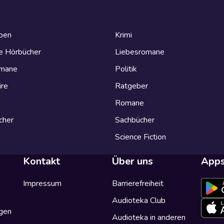
eben
Krimi
e Hörbücher
Liebesromane
omane
Politik
ire
Ratgeber
Romane
cher
Sachbücher
Science Fiction
Kontakt
Über uns
App
Impressum
Barrierefreiheit
Audioteka Club
gen
Audioteka in anderen