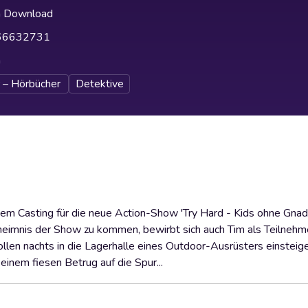
h Download
66632731
h
 – Hörbücher
Detektive
einem Casting für die neue Action-Show 'Try Hard - Kids ohne Gnad
Geheimnis der Show zu kommen, bewirbt sich auch Tim als Teilnehm
ollen nachts in die Lagerhalle eines Outdoor-Ausrüsters einsteig
nem fiesen Betrug auf die Spur...