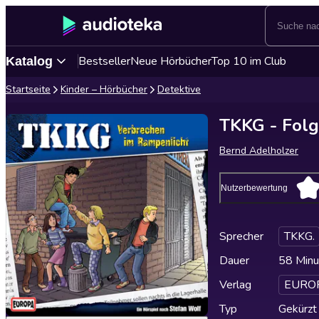
Bestseller
Neue Hörbücher
Top 10 im Club
Katalog
Startseite
Kinder – Hörbücher
Detektive
TKKG - Folg
Bernd Adelholzer
Nutzerbewertung
Sprecher
TKKG.
Dauer
58 Minu
Verlag
EUROP
Typ
Gekürzt