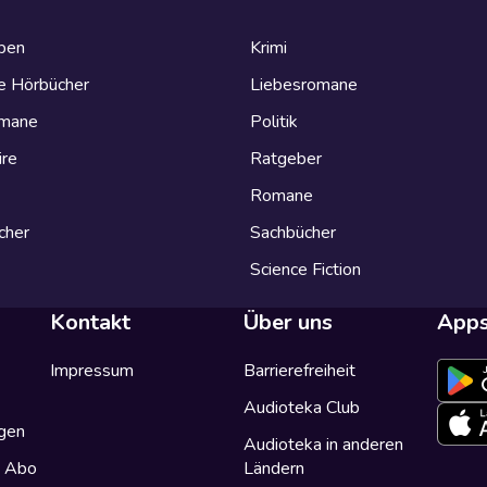
eben
Krimi
e Hörbücher
Liebesromane
omane
Politik
ire
Ratgeber
Romane
cher
Sachbücher
Science Fiction
Kontakt
Über uns
App
Impressum
Barrierefreiheit
Audioteka Club
gen
Audioteka in anderen
a Abo
Ländern