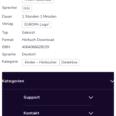
Sprecher
N.N.
Dauer
1 Stunden 1 Minuten
Verlag
EUROPA Logo!
Typ
Gekürzt
Format
Hörbuch Download
ISBN
4064066628239
Sprache
Deutsch
Kategorie
Kinder – Hörbücher
Detektive
Kategorien
Neuerscheinungen
Support
Angebote
Hilfe
Bestseller Audiobooks
Kontakt