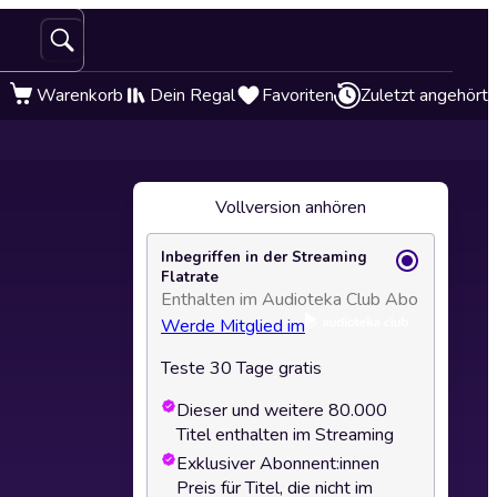
Warenkorb
Dein Regal
Favoriten
Zuletzt angehört
Vollversion anhören
Inbegriffen in der Streaming
Flatrate
Enthalten im Audioteka Club Abo
Werde Mitglied im
Teste 30 Tage gratis
Dieser und weitere 80.000
Titel enthalten im Streaming
Exklusiver Abonnent:innen
Preis für Titel, die nicht im