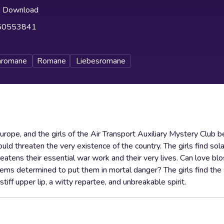
h Download
50553841
nromane
Romane
Liebesromane
 Europe, and the girls of the Air Transport Auxiliary Mystery Club
ld threaten the very existence of the country. The girls find solac
reatens their essential war work and their very lives. Can love b
seems determined to put them in mortal danger? The girls find the
tiff upper lip, a witty repartee, and unbreakable spirit.