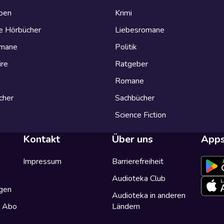
eben
Krimi
e Hörbücher
Liebesromane
omane
Politik
ire
Ratgeber
Romane
cher
Sachbücher
Science Fiction
Kontakt
Über uns
App
Impressum
Barrierefreiheit
Audioteka Club
gen
Audioteka in anderen
a Abo
Ländern