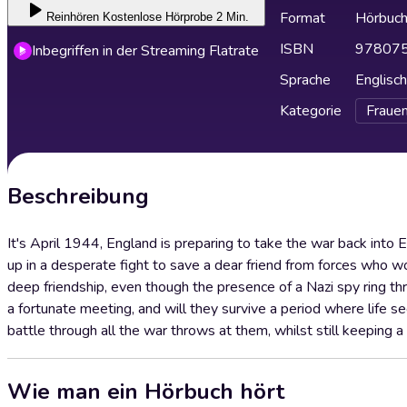
Format
Hörbuc
Reinhören
Kostenlose Hörprobe 2 Min.
ISBN
97807
Inbegriffen in der Streaming Flatrate
Sprache
Englisch
Kategorie
Fraue
Beschreibung
It's April 1944, England is preparing to take the war back into
up in a desperate fight to save a dear friend from forces who wou
deep friendship, even though the presence of a Nazi spy ring th
a fortunate meeting, and will they survive a period where life 
battle through all the war throws at them, whilst still keeping a s
Wie man ein Hörbuch hört