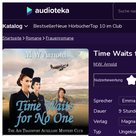
Bestseller
Neue Hörbücher
Top 10 im Club
Katalog
Startseite
Romane
Frauenromane
Time Waits 
M.W. Arnold
Nutzerbewertung
Sprecher
Emma 
Dauer
9 Stund
Verlag
Magna
Typ
Ungekür