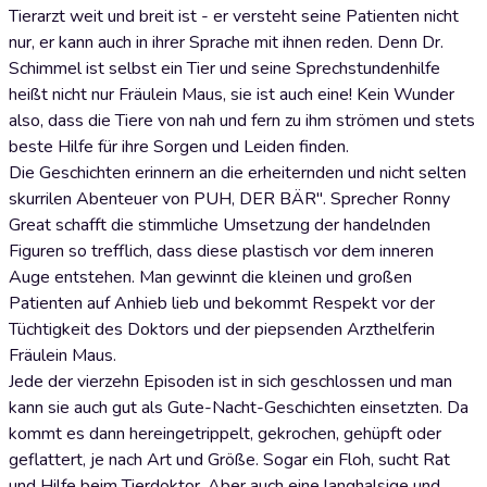
Tierarzt weit und breit ist - er versteht seine Patienten nicht
nur, er kann auch in ihrer Sprache mit ihnen reden. Denn Dr.
Schimmel ist selbst ein Tier und seine Sprechstundenhilfe
heißt nicht nur Fräulein Maus, sie ist auch eine! Kein Wunder
also, dass die Tiere von nah und fern zu ihm strömen und stets
beste Hilfe für ihre Sorgen und Leiden finden.
Die Geschichten erinnern an die erheiternden und nicht selten
skurrilen Abenteuer von PUH, DER BÄR". Sprecher Ronny
Great schafft die stimmliche Umsetzung der handelnden
Figuren so trefflich, dass diese plastisch vor dem inneren
Auge entstehen. Man gewinnt die kleinen und großen
Patienten auf Anhieb lieb und bekommt Respekt vor der
Tüchtigkeit des Doktors und der piepsenden Arzthelferin
Fräulein Maus.
Jede der vierzehn Episoden ist in sich geschlossen und man
kann sie auch gut als Gute-Nacht-Geschichten einsetzten. Da
kommt es dann hereingetrippelt, gekrochen, gehüpft oder
geflattert, je nach Art und Größe. Sogar ein Floh, sucht Rat
und Hilfe beim Tierdoktor. Aber auch eine langhalsige und