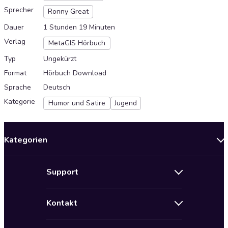
Sprecher
Ronny Great
Dauer
1 Stunden 19 Minuten
Verlag
MetaGIS Hörbuch
Typ
Ungekürzt
Format
Hörbuch Download
Sprache
Deutsch
Kategorie
Humor und Satire
Jugend
Kategorien
Neuerscheinungen
Support
Angebote
Hilfe
Bestseller Audiobooks
Kontakt
Audioteka Nutzungsbedingungen
Bildung und Wissen
Impressum